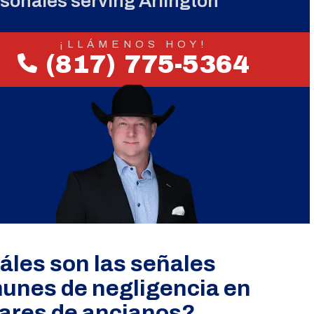
sonales serving Arlington
¡LLÁMENOS HOY!
(817) 775-5364
áles son las señales
unes de negligencia en
ares de ancianos?