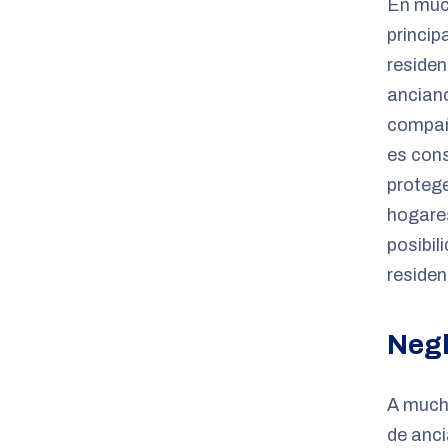
En much
princip
residen
ancian
compañe
es con
protege
hogares
posibil
residen
Negl
A much
de anci