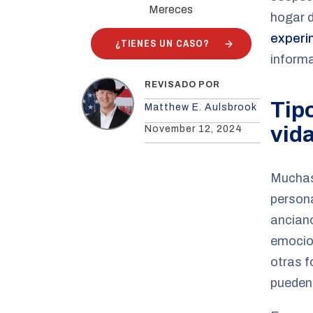
Mereces
hogar 
experi
¿TIENES UN CASO?
informa
REVISADO POR
Tip
Matthew E. Aulsbrook
vida
November 12, 2024
Muchas
persona
anciano
emocion
otras f
pueden