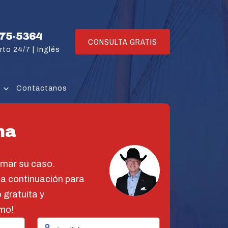
775-5364
CONSULTA GRATIS
rto 24/7 |
Inglés
s
Contactanos
na
omar su caso.
 a continuación para
 gratuita y
mo!