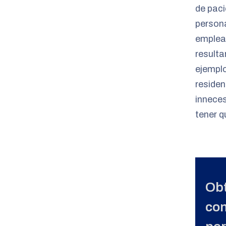
de paci
persona
emplead
resulta
ejemplo
residen
inneces
tener q
Obt
con