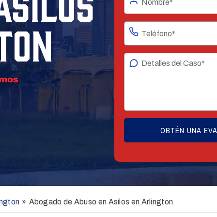
ASILOS
TON
ington
»
Abogado de Abuso en Asilos en Arlington