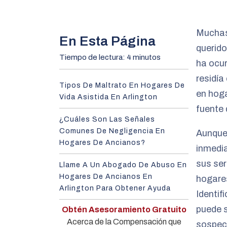
m
e
Muchas 
En Esta Página
querido
Tiempo de lectura: 4 minutos
ha ocur
residía
Tipos De Maltrato En Hogares De
en hoga
Vida Asistida En Arlington
fuente 
¿Cuáles Son Las Señales
Comunes De Negligencia En
Aunque 
Hogares De Ancianos?
inmedia
sus ser
Llame A Un Abogado De Abuso En
Hogares De Ancianos En
hogares
Arlington Para Obtener Ayuda
Identif
puede s
Obtén Asesoramiento Gratuito
Acerca de la Compensación que
sospech