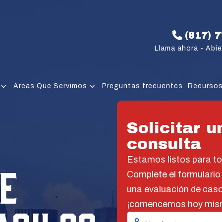
(817) 
Llama ahora - Abie
Areas Que Servimos
Preguntas frecuentes
Recurso
Solicitar u
consulta
Estamos listos para t
E
Complete el formulario
una evaluación de caso
¡comencemos hoy mis