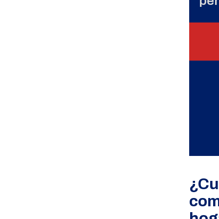
per
¿Cu
com
hog