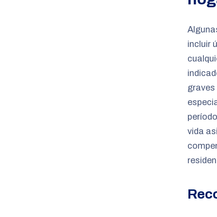
Alguna
incluir
cualqui
indicad
graves 
especia
períod
vida as
compens
residen
Reco