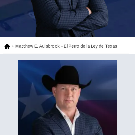
»
Matthew E. Aulsbrook – El Perro de la Ley de Texas
H
o
m
e