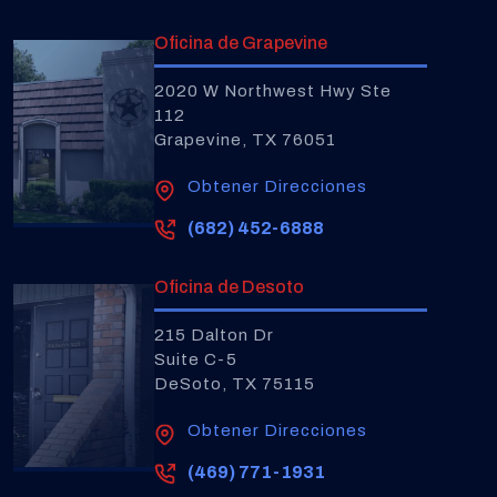
Oficina de Grapevine
2020 W Northwest Hwy Ste
112
Grapevine, TX 76051
Obtener Direcciones
(682) 452-6888
Oficina de Desoto
215 Dalton Dr
Suite C-5
DeSoto, TX 75115
Obtener Direcciones
(469) 771-1931