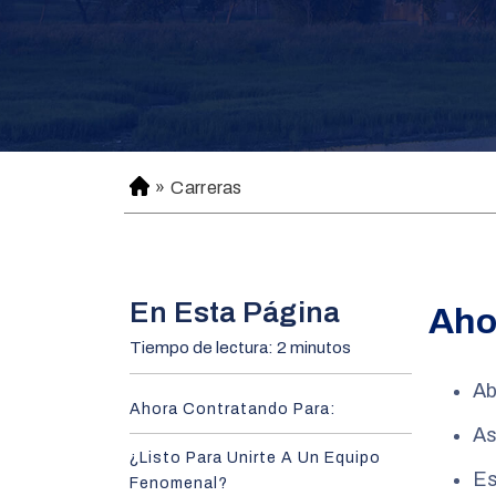
»
Carreras
H
o
m
e
En Esta Página
Aho
Tiempo de lectura: 2 minutos
Ab
Ahora Contratando Para:
As
¿Listo Para Unirte A Un Equipo
Es
Fenomenal?