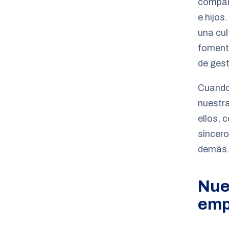
compañ
e hijos
una cul
fomente
de gest
Cuando
nuestra
ellos,
sincero
demás
Nue
emp