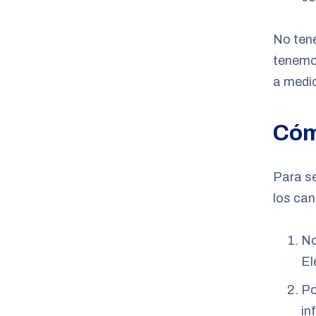
No ten
tenemo
a medid
Cóm
Para s
los can
No
El
Po
in