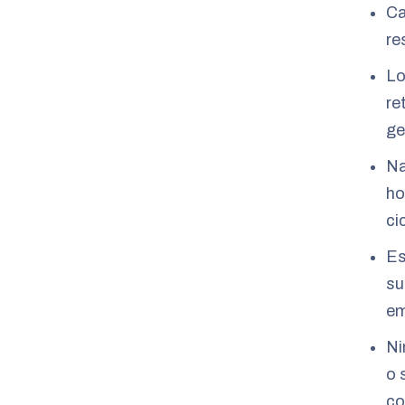
Ca
re
Lo
re
ge
Na
ho
ci
Es
su
em
Ni
o 
co