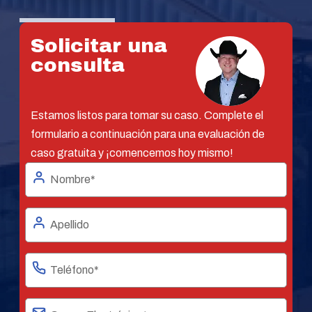
Solicitar una
consulta
Estamos listos para tomar su caso. Complete el
formulario a continuación para una evaluación de
caso gratuita y ¡comencemos hoy mismo!