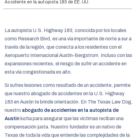
e
Accidente en la autopista 183 de EE. UU.
La autopista U.S. Highway 183, conocida por los locales
como Research Blvd, es una vía importante de norte a sur a
través de la región, que conecta a los residentes con el
Aeropuerto Internacional Austin-Bergstrom. Incluso con las
expansiones recientes, el riesgo de sufrir un accidente en
esta vía congestionada es alto.
Si sufres lesiones como resultado de un accidente, permite
que nuestro abogado de accidentes en la U.S. Highway
183 en Austin te brinde orientación. En The Texas Law Dog,
nuestro
abogado de accidentes en la autopista de
Austin
lucha para asegurar que las víctimas reciban una
compensación justa. Nuestro fundador es un nativo de
Texas de toda la vida que entiende las complejidades de la