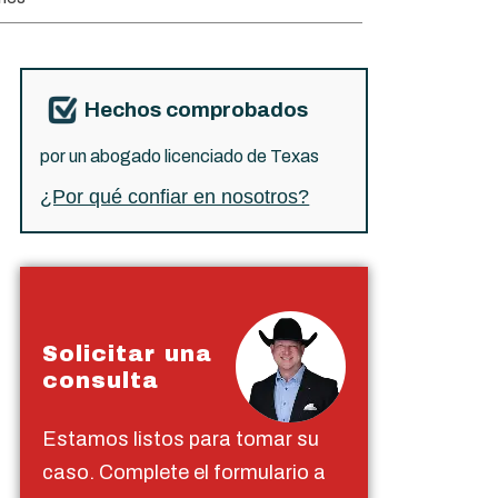
Hechos comprobados
por un abogado licenciado de Texas
¿Por qué confiar en nosotros?
Solicitar una
consulta
Estamos listos para tomar su
caso. Complete el formulario a