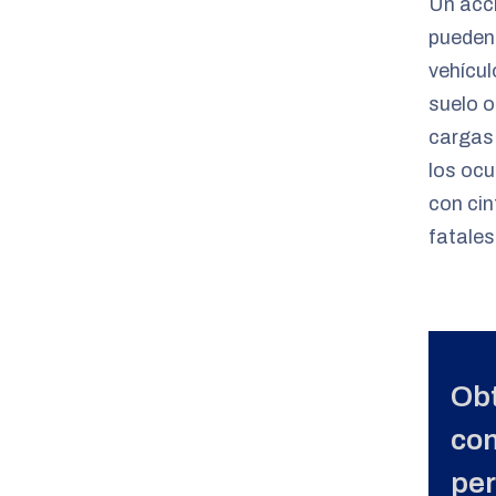
Un acci
pueden 
vehícul
suelo o
cargas 
los ocu
con cin
fatales
Obt
con
pe