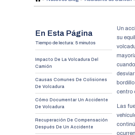
o
m
e
Un acci
En Esta Página
su equi
Tiempo de lectura: 5 minutos
volcadu
mayoría
Impacto De La Volcadura Del
cuando
Camión
desviar
Causas Comunes De Colisiones
bordill
De Volcadura
centro 
Cómo Documentar Un Accidente
Las fue
De Volcadura
vehícul
Recuperación De Compensación
continú
Después De Un Accidente
ocurren