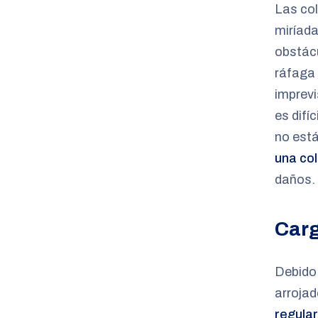
Las col
miríada
obstácu
ráfaga
imprevi
es difí
no está
una col
daños.
Car
Debido 
arroja
regular