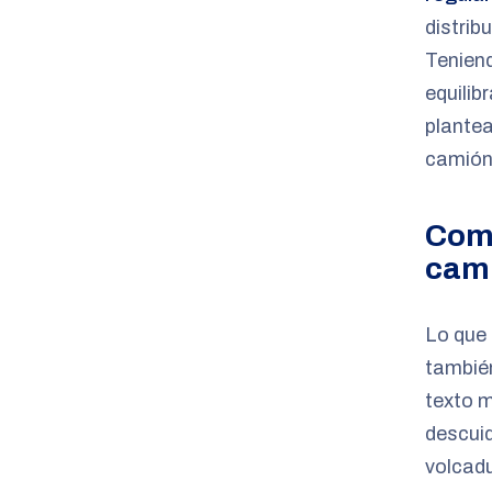
distrib
Teniend
equilib
plantea
camión
Comp
cam
Lo que 
tambié
texto 
descuid
volcadu