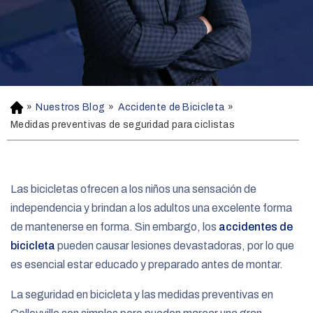
»
Nuestros Blog
»
Accidente de Bicicleta
»
H
o
Medidas preventivas de seguridad para ciclistas
m
e
Las bicicletas ofrecen a los niños una sensación de
independencia y brindan a los adultos una excelente forma
de mantenerse en forma. Sin embargo, los
accidentes de
bicicleta
pueden causar lesiones devastadoras, por lo que
es esencial estar educado y preparado antes de montar.
La seguridad en bicicleta y las medidas preventivas en