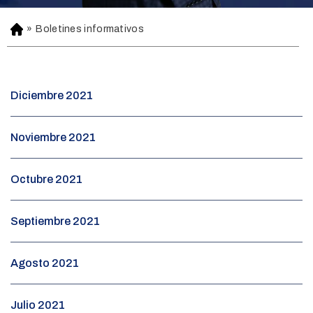
»
Boletines informativos
H
o
m
e
Diciembre 2021
Noviembre 2021
Octubre 2021
Septiembre 2021
Agosto 2021
Julio 2021