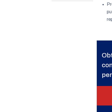
Pr
pu
re
Obt
con
per