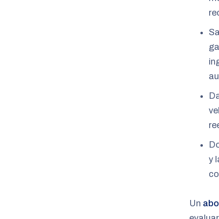
re
Sa
ga
in
au
Da
ve
re
Do
y 
co
Un
abo
evaluar