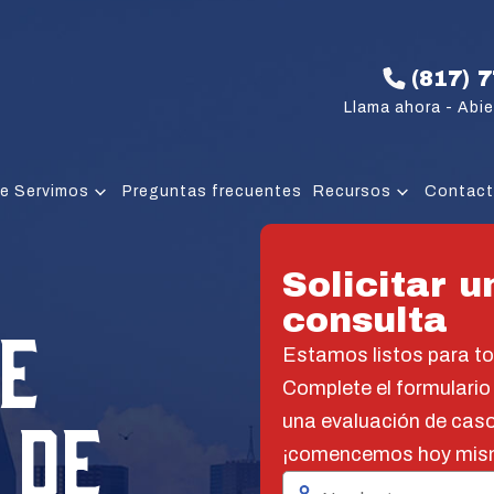
(817) 
Llama ahora - Abie
e Servimos
Preguntas frecuentes
Recursos
Contac
Solicitar u
consulta
E
Estamos listos para t
Complete el formulario
 DE
una evaluación de caso
¡comencemos hoy mis