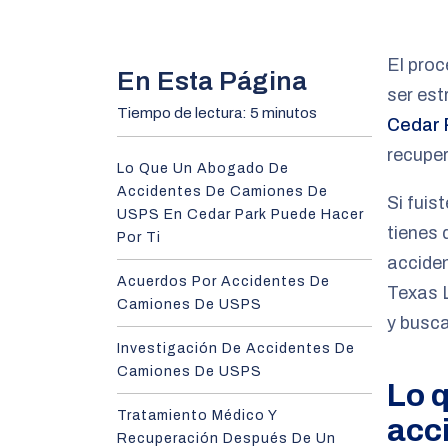
m
e
El pro
En Esta Página
ser es
Tiempo de lectura: 5 minutos
Cedar 
recupe
Lo Que Un Abogado De
Accidentes De Camiones De
Si fuis
USPS En Cedar Park Puede Hacer
tienes
Por Ti
accide
Acuerdos Por Accidentes De
Texas 
Camiones De USPS
y busc
Investigación De Accidentes De
Camiones De USPS
Lo 
Tratamiento Médico Y
acc
Recuperación Después De Un