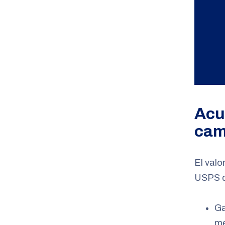
Acu
cam
El valo
USPS de
Ga
me