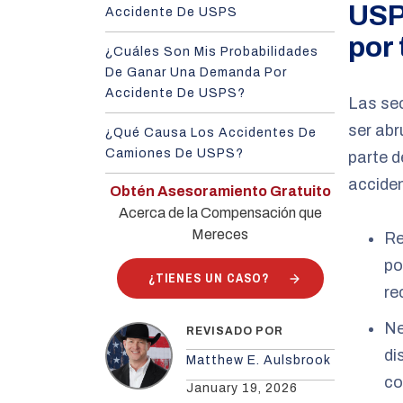
USP
Accidente De USPS
por 
¿Cuáles Son Mis Probabilidades
De Ganar Una Demanda Por
Accidente De USPS?
Las se
ser abr
¿Qué Causa Los Accidentes De
Camiones De USPS?
parte 
accide
Obtén Asesoramiento Gratuito
Acerca de la Compensación que
Mereces
Re
po
¿TIENES UN CASO?
re
Ne
REVISADO POR
di
Matthew E. Aulsbrook
co
January 19, 2026