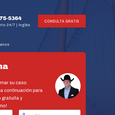
775-5364
CONSULTA GRATIS
rto 24/7 |
Inglés
tanos
na
omar su caso.
 a continuación para
 gratuita y
mo!