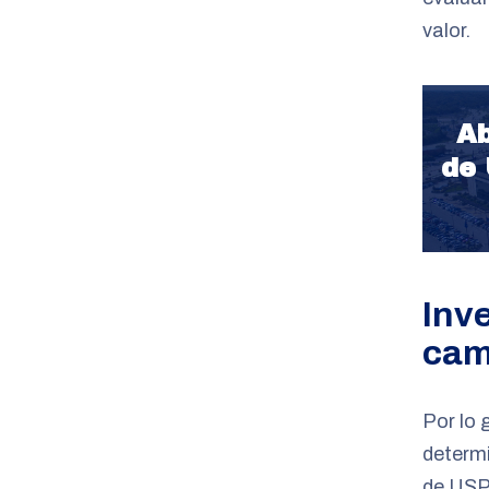
valor.
Ab
de 
Inv
cam
Por lo 
determi
de USPS