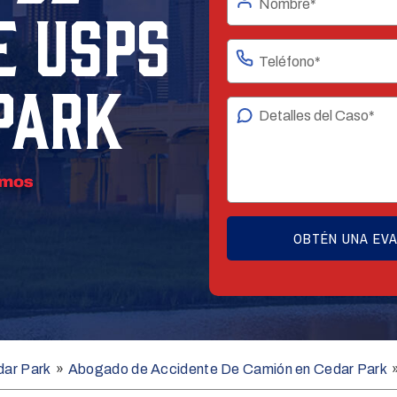
E USPS
PARK
dar Park
»
Abogado de Accidente De Camión en Cedar Park