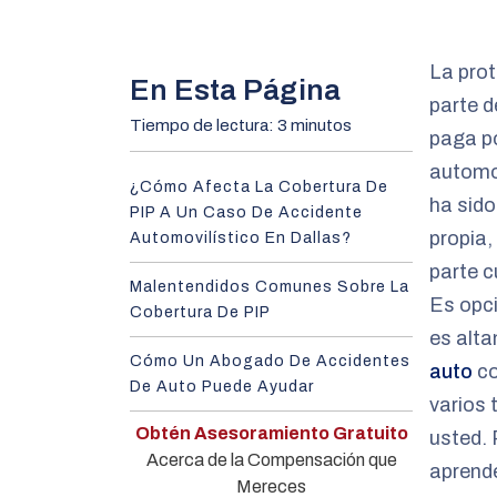
m
e
La prot
En Esta Página
parte d
Tiempo de lectura: 3 minutos
paga p
automov
¿Cómo Afecta La Cobertura De
ha sido
PIP A Un Caso De Accidente
propia,
Automovilístico En Dallas?
parte c
Malentendidos Comunes Sobre La
Es opci
Cobertura De PIP
es alt
Cómo Un Abogado De Accidentes
auto
co
De Auto Puede Ayudar
varios 
Obtén Asesoramiento Gratuito
usted.
Acerca de la Compensación que
aprende
Mereces