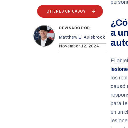
persona
¿TIENES UN CASO?
¿Có
REVISADO POR
a u
Matthew E. Aulsbrook
aut
November 12, 2024
El obje
lesion
los re
causó e
respons
para te
en un c
lesion