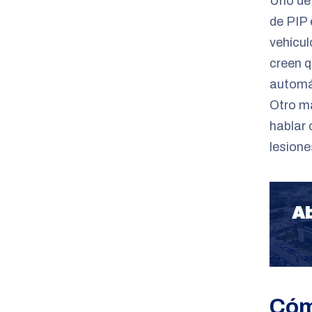
Uno de
de PIP 
vehícu
creen q
automát
Otro ma
hablar 
lesione
Ab
Cóm