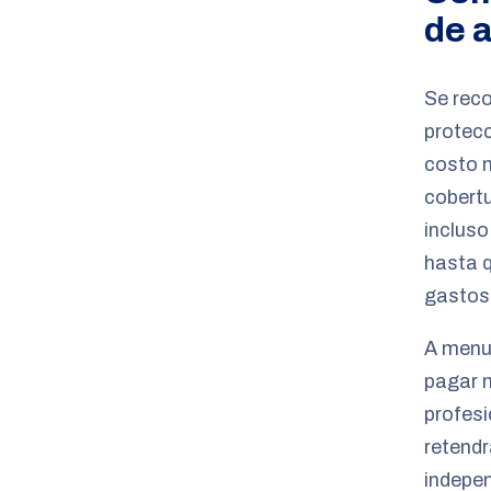
de 
Se rec
protecc
costo n
cobertu
incluso
hasta q
gastos 
A menud
pagar m
profes
retend
indepen