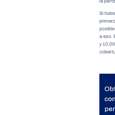
la part
Si hubi
primero
posible
a eso. 
y 10,00
cobertu
Obt
con
per