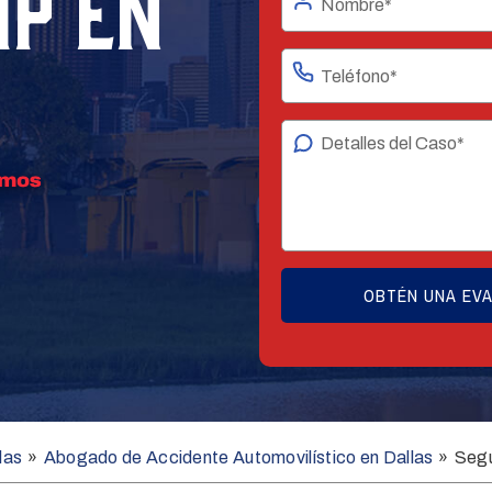
IP EN
las
»
Abogado de Accidente Automovilístico en Dallas
»
Segu