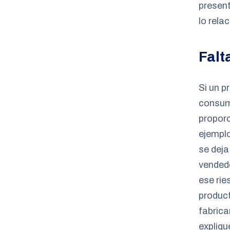
present
lo rela
Falt
Si un p
consumi
proporc
ejemplo
se deja
vendedo
ese rie
product
fabrica
expliqu