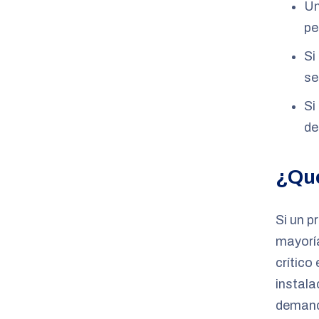
Un
pe
Si
se
Si
de
¿Qué
Si un p
mayoría
crítico
instala
demand