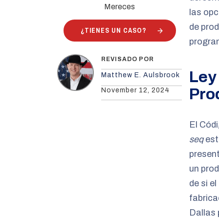
Mereces
las op
de pro
¿TIENES UN CASO?
progra
REVISADO POR
Ley
Matthew E. Aulsbrook
Pro
November 12, 2024
El Códi
seq
est
present
un pro
de si e
fabrica
Dallas 