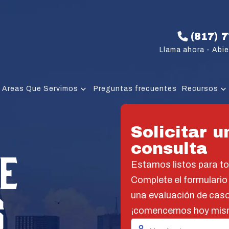
(817) 
Llama ahora - Abie
Areas Que Servimos
Preguntas frecuentes
Recursos
Solicitar u
consulta
E
Estamos listos para t
Complete el formulario
S
una evaluación de caso
¡comencemos hoy mis