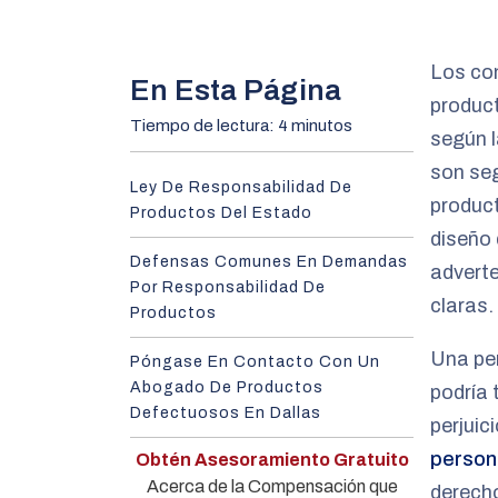
m
e
Los co
En Esta Página
product
Tiempo de lectura: 4 minutos
según l
son seg
Ley De Responsabilidad De
product
Productos Del Estado
diseño 
Defensas Comunes En Demandas
advert
Por Responsabilidad De
claras.
Productos
Una per
Póngase En Contacto Con Un
Abogado De Productos
podría 
Defectuosos En Dallas
perjuic
person
Obtén Asesoramiento Gratuito
Acerca de la Compensación que
derecho