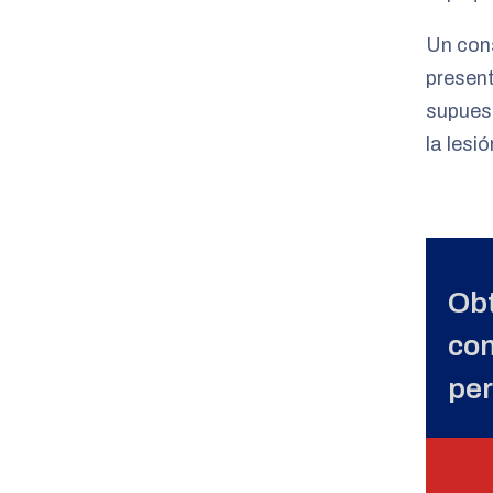
Un cons
present
supuest
la lesi
Obt
con
per