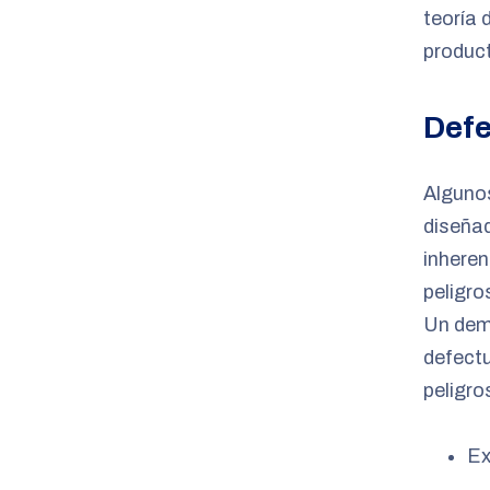
teoría 
product
Defe
Alguno
diseñad
inhere
peligro
Un dem
defect
peligro
Ex