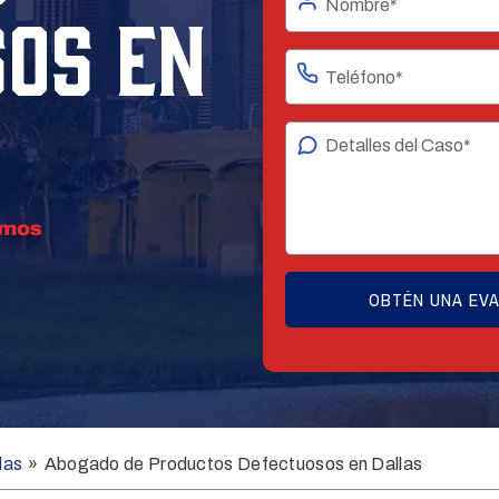
OS EN
las
»
Abogado de Productos Defectuosos en Dallas