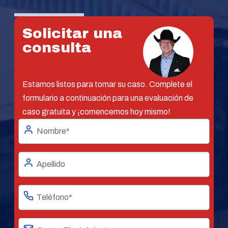
Solicitar una
consulta
Estamos listos para tomar su caso. Complete el
formulario a continuación para una evaluación de
caso gratuita y ¡comencemos hoy mismo!