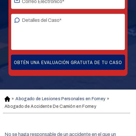
»
Abogado de Lesiones Personales en Forney
»
H
o
Abogado de Accidente De Camión en Forney
m
e
No se haga responsable de un accidente en el que un