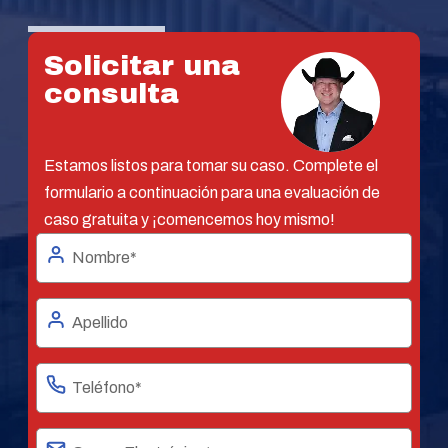
Solicitar una
consulta
Estamos listos para tomar su caso. Complete el
formulario a continuación para una evaluación de
caso gratuita y ¡comencemos hoy mismo!