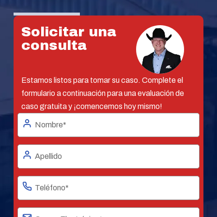
Solicitar una
consulta
Estamos listos para tomar su caso. Complete el
formulario a continuación para una evaluación de
caso gratuita y ¡comencemos hoy mismo!