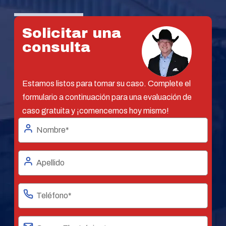
Solicitar una
consulta
Estamos listos para tomar su caso. Complete el
formulario a continuación para una evaluación de
caso gratuita y ¡comencemos hoy mismo!