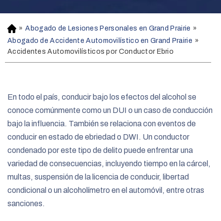
»
Abogado de Lesiones Personales en Grand Prairie
»
H
o
Abogado de Accidente Automovilístico en Grand Prairie
»
m
Accidentes Automovilísticos por Conductor Ebrio
e
En todo el país, conducir bajo los efectos del alcohol se
conoce comúnmente como un DUI o un caso de conducción
bajo la influencia. También se relaciona con eventos de
conducir en estado de ebriedad o DWI. Un conductor
condenado por este tipo de delito puede enfrentar una
variedad de consecuencias, incluyendo tiempo en la cárcel,
multas, suspensión de la licencia de conducir, libertad
condicional o un alcoholímetro en el automóvil, entre otras
sanciones.