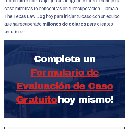
todos tus daños. Deja que un abogado experto maneje tu
caso mientras te concentras en tu recuperación. Llama a
The Texas Law Dog hoy para iniciar tu caso con un equipo
que ha recuperado
millones de dólares
para clientes
anteriores.
Complete un
Formulario de
Evaluación de Caso
Gratuito
hoy mismo!