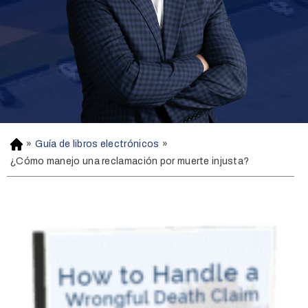
»
Guía de libros electrónicos
»
H
o
¿Cómo manejo una reclamación por muerte injusta?
m
e