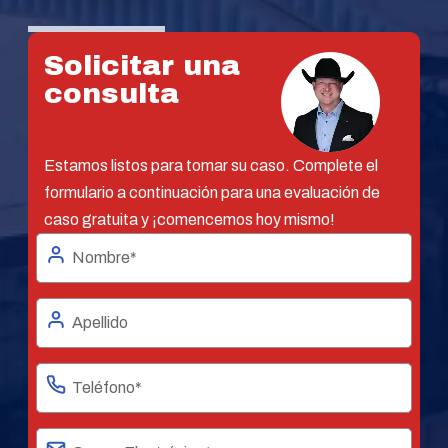
Solicitar una
consulta
Estamos listos para tomar su caso. Complete el
formulario a continuación para una evaluación de
caso gratuita y ¡comencemos hoy mismo!