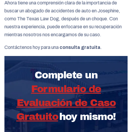
Ahora tiene una comprensión clara de la importancia de
buscar un abogado de accidentes de auto en Josephine,
como The Texas Law Dog, después de un choque. Con
nuestra experiencia, puede enfocarse en su recuperación
mientras nosotros nos encargamos de su caso.
Contáctenos hoy para una
consulta gratuita
.
Complete un
Formulario de
Evaluación de Caso
Gratuito
hoy mismo!