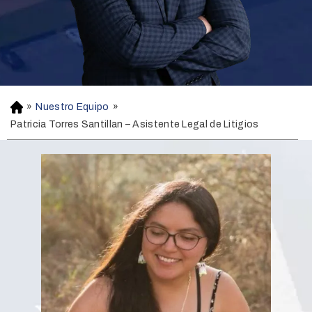
»
Nuestro Equipo
»
H
o
Patricia Torres Santillan – Asistente Legal de Litigios
m
e