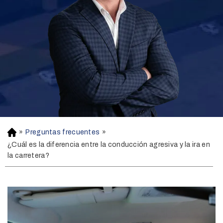
»
Preguntas frecuentes
»
H
o
¿Cuál es la diferencia entre la conducción agresiva y la ira en
m
la carretera?
e