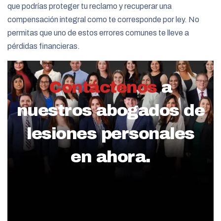
que podrías proteger tu reclamo y recuperar una
compensación integral como te corresponde por ley. No
permitas que uno de estos errores comunes te lleve a
pérdidas financieras.
Contáctenos
a
nuestros abogados de
lesiones personales
en ahora.