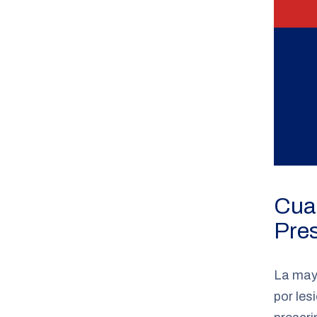
Cuan
Pres
La may
por les