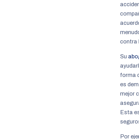
acciden
compañí
acuerdo
menudo
contra 
Su
abog
ayudarl
forma d
es dema
mejor c
asegura
Esta e
seguros
Por eje