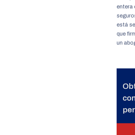
entera 
seguros
está se
que fir
un abog
Obt
con
pe