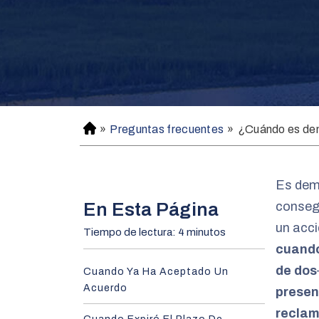
»
Preguntas frecuentes
»
¿Cuándo es dem
H
o
m
e
Es dem
En Esta Página
conseg
un acc
Tiempo de lectura: 4 minutos
cuando
de dos
Cuando Ya Ha Aceptado Un
Acuerdo
presen
recla