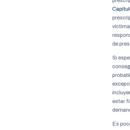
prescri
Capítul
prescri
víctima
respons
de pres
Si espe
conseg
probabl
excepc
incluye
estar f
deman
Es poco