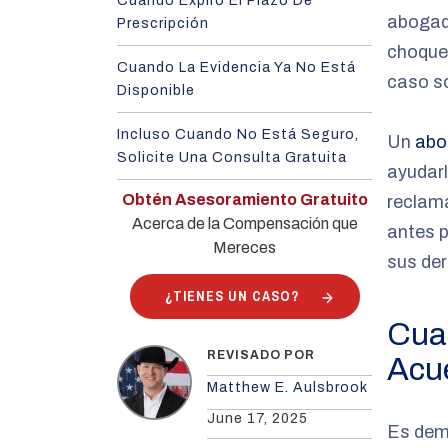
Cuando Expiró El Plazo De
abogad
Prescripción
choque 
Cuando La Evidencia Ya No Está
caso s
Disponible
Incluso Cuando No Está Seguro,
Un
abo
Solicite Una Consulta Gratuita
ayudarl
Obtén Asesoramiento Gratuito
reclama
Acerca de la Compensación que
antes p
Mereces
sus der
¿TIENES UN CASO?
Cua
REVISADO POR
Acu
Matthew E. Aulsbrook
June 17, 2025
Es dem