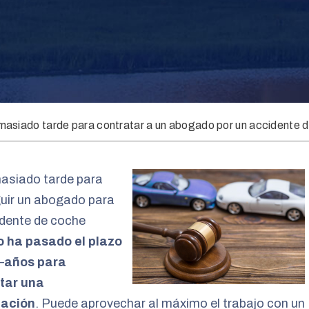
asiado tarde para contratar a un abogado por un accidente 
asiado tarde para
uir un abogado para
idente de coche
 ha pasado el plazo
–
años para
tar una
mación
. Puede aprovechar al máximo el trabajo con un