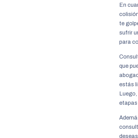
En cuan
colisió
te golp
sufrir 
para co
Consult
que pue
abogado
estás l
Luego, 
etapas
Además 
consult
deseas