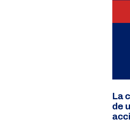
La 
de u
acc