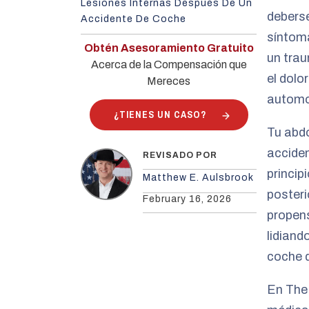
Lesiones Internas Después De Un
deberse
Accidente De Coche
síntoma
Obtén Asesoramiento Gratuito
un trau
Acerca de la Compensación que
el dolo
Mereces
automov
¿TIENES UN CASO?
Tu abdo
acciden
REVISADO POR
princip
Matthew E. Aulsbrook
posteri
February 16, 2026
propen
lidiand
coche q
En The