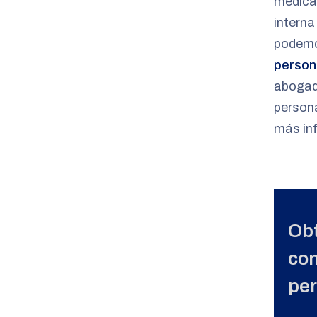
médica 
interna
podemo
person
abogado
person
más in
Obt
con
pe