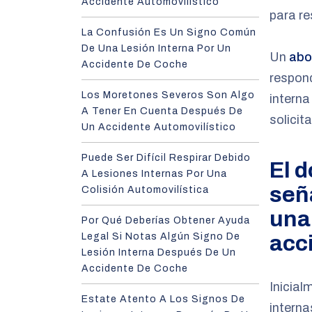
Accidente Automovilístico
para re
La Confusión Es Un Signo Común
De Una Lesión Interna Por Un
Un
abo
Accidente De Coche
respond
Los Moretones Severos Son Algo
interna
A Tener En Cuenta Después De
solicit
Un Accidente Automovilístico
Puede Ser Difícil Respirar Debido
El 
A Lesiones Internas Por Una
señ
Colisión Automovilística
una
Por Qué Deberías Obtener Ayuda
Legal Si Notas Algún Signo De
acc
Lesión Interna Después De Un
Accidente De Coche
Inicial
Estate Atento A Los Signos De
interna