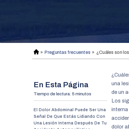
»
Preguntas frecuentes
»
¿Cuáles son los
H
o
m
e
¿Cuáles
En Esta Página
una les
de un 
Tiempo de lectura: 5 minutos
Los sig
interna
El Dolor Abdominal Puede Ser Una
Señal De Que Estás Lidiando Con
acciden
Una Lesión Interna Después De Tu
dolor a