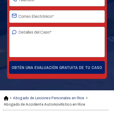
»
Abogado de Lesiones Personales en Rice
»
H
o
Abogado de Accidente Automovilístico en Rice
m