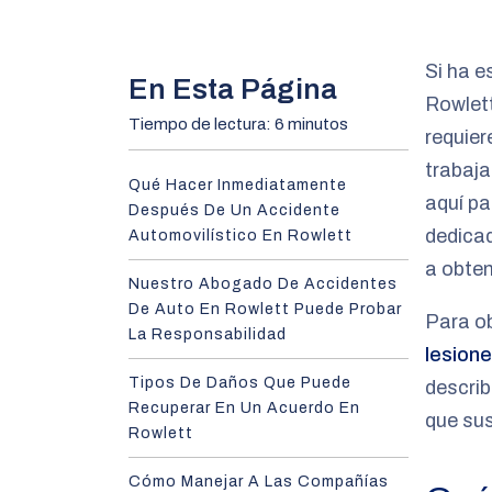
m
e
Si ha e
En Esta Página
Rowlett
Tiempo de lectura: 6 minutos
requier
trabaja
Qué Hacer Inmediatamente
aquí pa
Después De Un Accidente
dedica
Automovilístico En Rowlett
a obte
Nuestro Abogado De Accidentes
De Auto En Rowlett Puede Probar
Para o
La Responsabilidad
lesion
Tipos De Daños Que Puede
describ
Recuperar En Un Acuerdo En
que sus
Rowlett
Cómo Manejar A Las Compañías