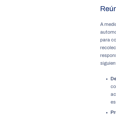
Reún
A medid
automov
para co
recolec
respons
siguien
De
co
ac
es
Pr