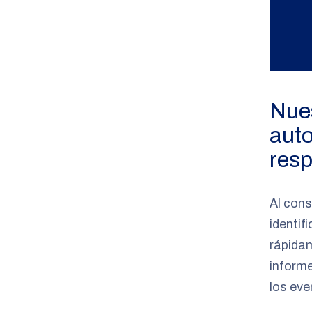
Nue
auto
resp
Al cons
identif
rápida
informe
los eve