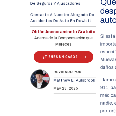
Qué
De Seguros Y Ajustadores
desp
Contacte A Nuestro Abogado De
auto
Accidentes De Auto En Rowlett
Obtén Asesoramiento Gratuito
Si está
Acerca de la Compensación que
importa
Mereces
específ
¿TIENES UN CASO?
Muévase
daños 
REVISADO POR
Llame a
Matthew E. Aulsbrook
911, pa
May 28, 2025
médica 
nadie, 
protege