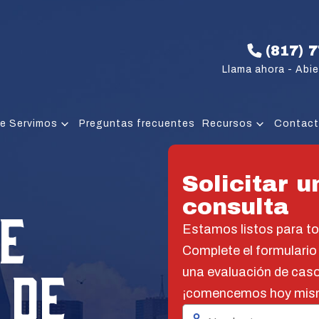
(817) 
Llama ahora - Abie
e Servimos
Preguntas frecuentes
Recursos
Contac
Solicitar u
consulta
E
Estamos listos para t
Complete el formulario
 DE
una evaluación de caso
¡comencemos hoy mis