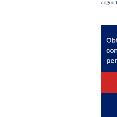
segurid
Obt
con
per