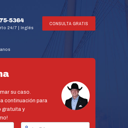
775-5364
CONSULTA GRATIS
rto 24/7 |
Inglés
tanos
na
omar su caso.
 a continuación para
 gratuita y
mo!