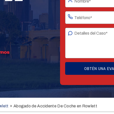
wlett
»
Abogado de Accidente De Coche en Rowlett