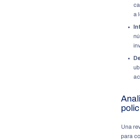
ca
a 
In
nú
in
De
ub
ac
Anal
polic
Una rev
para co