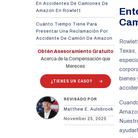
En Accidentes De Camiones De
Ent
Amazon En Rowlett
Cam
Cuánto Tiempo Tiene Para
Presentar Una Reclamación Por
Accidente De Camión De Amazon
Rowlett
Texas, 
Obtén Asesoramiento Gratuito
Acerca de la Compensación que
especi
Mereces
corpor
bienes 
¿TIENES UN CASO?
accide
REVISADO POR
Cuando 
Matthew E. Aulsbrook
Amazon
November 25, 2025
Nuest
ayudarl