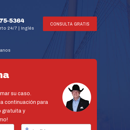
775-5364
CONSULTA GRATIS
rto 24/7 |
Inglés
tanos
na
omar su caso.
 a continuación para
 gratuita y
mo!