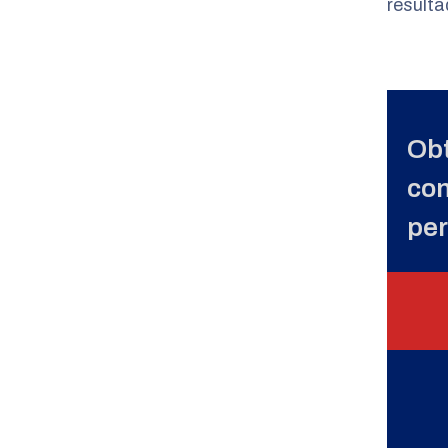
resulta
Obt
con
per