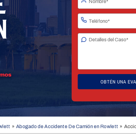
E
N
wlett
»
Abogado de Accidente De Camión en Rowlett
»
Acci