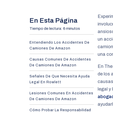
m
e
Experim
En Esta Página
involuc
Tiempo de lectura: 6 minutos
ansioso
un acci
Entendiendo Los Accidentes De
camion
Camiones De Amazon
una co
Causas Comunes De Accidentes
De Camiones De Amazon
En The
de los 
Señales De Que Necesita Ayuda
causas
Legal En Rowlett
legal y
Lesiones Comunes En Accidentes
abogad
De Camiones De Amazon
ayudar
Cómo Probar La Responsabilidad