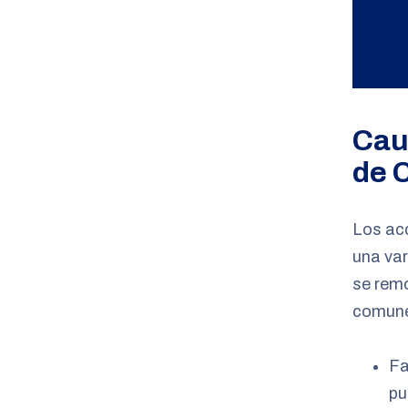
Cau
de 
Los ac
una va
se remo
comune
Fa
pu