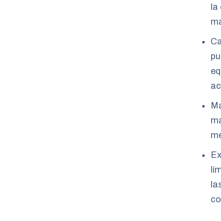
la
ma
Ca
pu
eq
ac
Ma
ma
me
Ex
lí
la
co