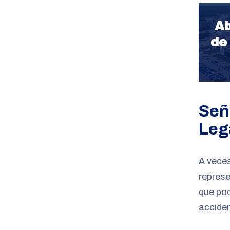
Ab
de
Señ
Leg
A veces
represe
que pod
accide