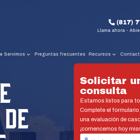
(817) 
Llama ahora - Abie
e Servimos
Preguntas frecuentes
Recursos
Contac
E
Solicitar u
consulta
Estamos listos para t
 DE
Complete el formulario
una evaluación de caso
¡comencemos hoy mis