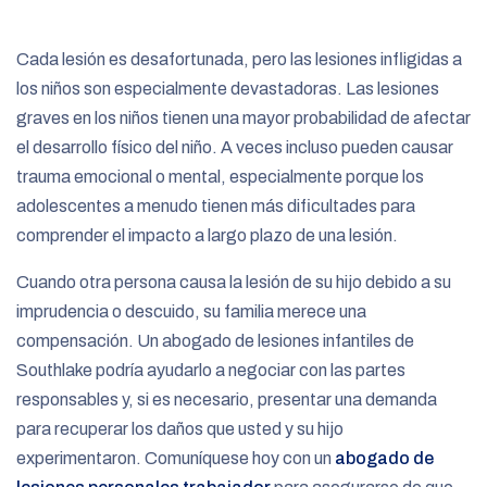
e
Cada lesión es desafortunada, pero las lesiones infligidas a
los niños son especialmente devastadoras. Las lesiones
graves en los niños tienen una mayor probabilidad de afectar
el desarrollo físico del niño. A veces incluso pueden causar
trauma emocional o mental, especialmente porque los
adolescentes a menudo tienen más dificultades para
comprender el impacto a largo plazo de una lesión.
Cuando otra persona causa la lesión de su hijo debido a su
imprudencia o descuido, su familia merece una
compensación. Un abogado de lesiones infantiles de
Southlake podría ayudarlo a negociar con las partes
responsables y, si es necesario, presentar una demanda
para recuperar los daños que usted y su hijo
experimentaron. Comuníquese hoy con un
abogado de