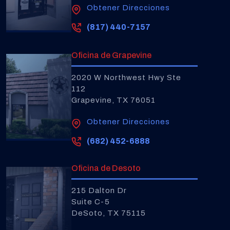
Obtener Direcciones
(817) 440-7157
Oficina de Grapevine
2020 W Northwest Hwy Ste
112
Grapevine, TX 76051
Obtener Direcciones
(682) 452-6888
Oficina de Desoto
215 Dalton Dr
Suite C-5
DeSoto, TX 75115