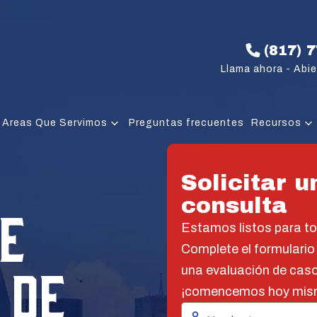
(817) 
Llama ahora - Abie
Areas Que Servimos
Preguntas frecuentes
Recursos
Solicitar u
consulta
E
Estamos listos para t
Complete el formulario
 DE
una evaluación de caso
¡comencemos hoy mis