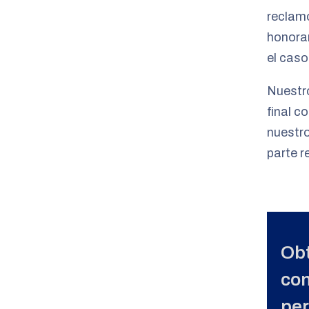
reclam
honorar
el caso
Nuestro
final c
nuestro
parte r
Obt
con
per