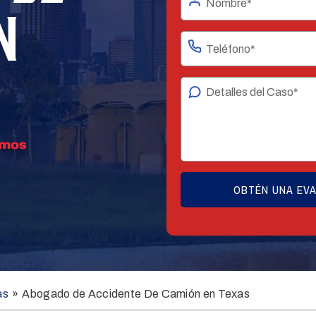
N
as
»
Abogado de Accidente De Camión en Texas