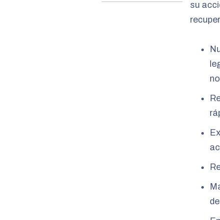
su acci
recupe
Nu
le
no
Re
rá
Ex
ac
Re
Ma
de