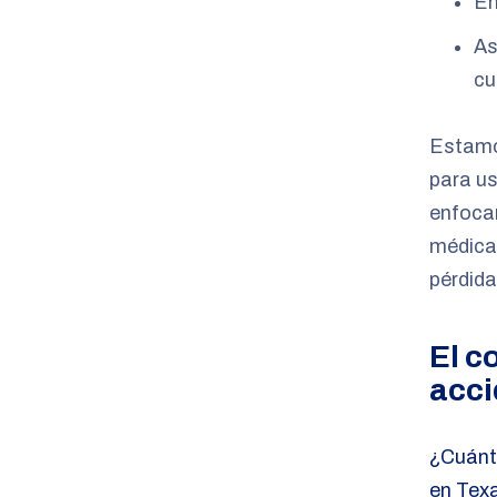
En
As
cu
Estamos
para u
enfocar
médicas
pérdida
El c
acci
¿Cuánt
en Tex