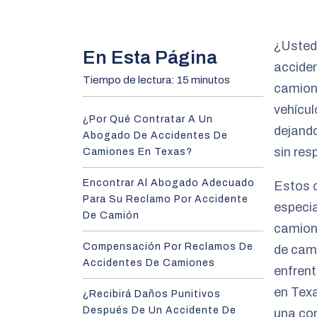
m
e
¿Usted 
En Esta Página
accide
Tiempo de lectura: 15 minutos
camione
vehícul
¿Por Qué Contratar A Un
dejando
Abogado De Accidentes De
sin res
Camiones En Texas?
Encontrar Al Abogado Adecuado
Estos 
Para Su Reclamo Por Accidente
especi
De Camión
camione
Compensación Por Reclamos De
de cam
Accidentes De Camiones
enfren
en Texa
¿Recibirá Daños Punitivos
Después De Un Accidente De
una co