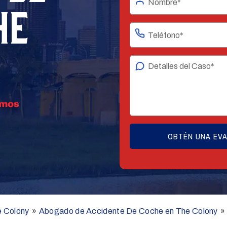
HE
e Colony
»
Abogado de Accidente De Coche en The Colony
»