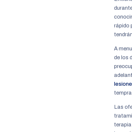
durant
conoci
rápido
tendrán
A menud
de los 
preocup
adelant
lesion
tempran
Las ofe
tratami
terapia