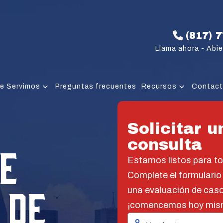
(817) 
Llama ahora - Abie
e Servimos
Preguntas frecuentes
Recursos
Contac
Solicitar u
consulta
E
Estamos listos para t
Complete el formulario
 DE
una evaluación de caso
¡comencemos hoy mis