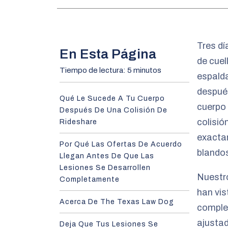
m
e
Tres dí
En Esta Página
de cuel
Tiempo de lectura: 5 minutos
espalda
después
Qué Le Sucede A Tu Cuerpo
cuerpo 
Después De Una Colisión De
colisió
Rideshare
exacta
Por Qué Las Ofertas De Acuerdo
blandos
Llegan Antes De Que Las
Lesiones Se Desarrollen
Nuestr
Completamente
han vis
Acerca De The Texas Law Dog
comple
ajustad
Deja Que Tus Lesiones Se