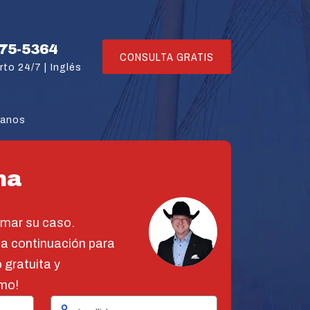
775-5364
CONSULTA GRATIS
rto 24/7 |
Inglés
tanos
na
omar su caso.
 a continuación para
 gratuita y
mo!