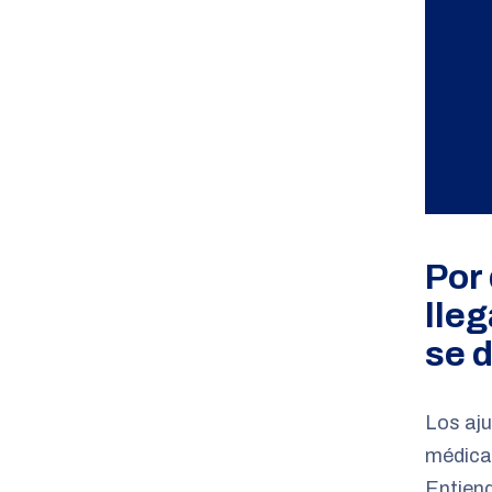
Por
lleg
se 
Los aju
médica 
Entiend