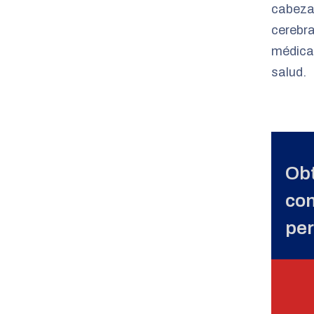
cabeza 
cerebra
médica 
salud.
Obt
con
per