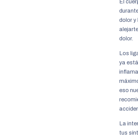
El cuer
durant
dolor y
alejart
dolor.
Los lig
ya est
inflama
máximo
eso nu
recomie
acciden
La inte
tus sí