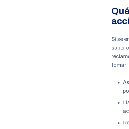
Qué
acc
Si se e
saber 
reclamo
tomar:
As
po
Ll
ac
Re