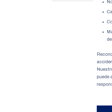
No
Ca
Co
Ma
de
Recono
acciden
Nuest
puede a
respons