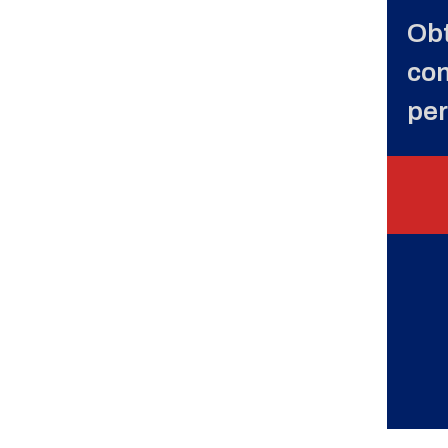
Obt
con
per