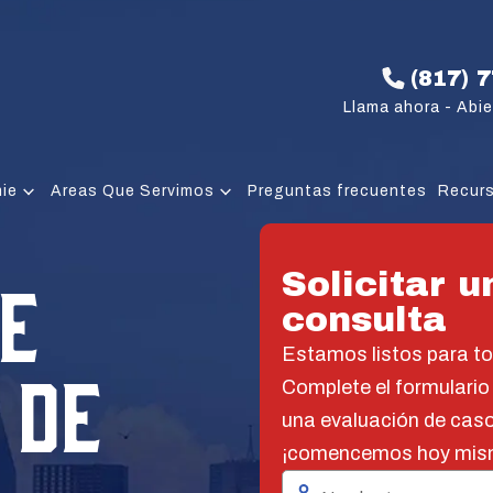
(817) 
Llama ahora - Abie
hie
Areas Que Servimos
Preguntas frecuentes
Recur
E
Solicitar u
consulta
Estamos listos para t
 DE
Complete el formulario
una evaluación de caso
¡comencemos hoy mis