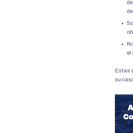
de
de
So
ob
No
el
Estas a
su caso
A
Co