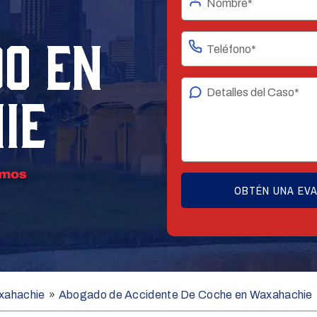
O EN
IE
xahachie
»
Abogado de Accidente De Coche en Waxahachie