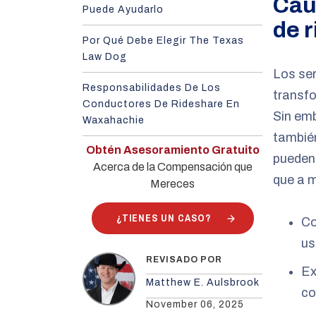
Cau
Puede Ayudarlo
de 
Por Qué Debe Elegir The Texas
Law Dog
Los ser
Responsabilidades De Los
transf
Conductores De Rideshare En
Sin emb
Waxahachie
tambié
Obtén Asesoramiento Gratuito
pueden 
Acerca de la Compensación que
que a m
Mereces
¿TIENES UN CASO?
Co
us
REVISADO POR
Ex
Matthew E. Aulsbrook
co
November 06, 2025