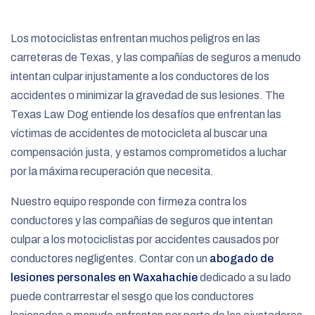
e
Los motociclistas enfrentan muchos peligros en las
carreteras de Texas, y las compañías de seguros a menudo
intentan culpar injustamente a los conductores de los
accidentes o minimizar la gravedad de sus lesiones. The
Texas Law Dog entiende los desafíos que enfrentan las
víctimas de accidentes de motocicleta al buscar una
compensación justa, y estamos comprometidos a luchar
por la máxima recuperación que necesita.
Nuestro equipo responde con firmeza contra los
conductores y las compañías de seguros que intentan
culpar a los motociclistas por accidentes causados por
conductores negligentes. Contar con un
abogado de
lesiones personales en Waxahachie
dedicado a su lado
puede contrarrestar el sesgo que los conductores