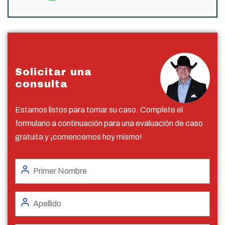
Solicitar una
consulta
Estamos listos para tomar su caso. Complete el
formulario a continuación para una evaluación de caso
gratuita y ¡comencemos hoy mismo!