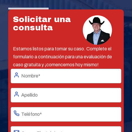
Solicitar una
consulta
Estamos listos para tomar su caso. Complete el
formulario a continuación para una evaluación de
caso gratuita y ¡comencemos hoy mismo!