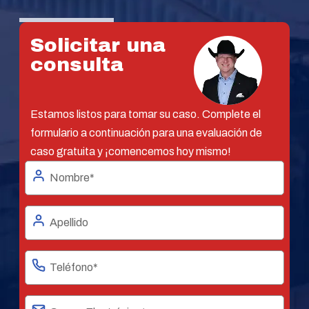
Solicitar una
consulta
Estamos listos para tomar su caso. Complete el
formulario a continuación para una evaluación de
caso gratuita y ¡comencemos hoy mismo!