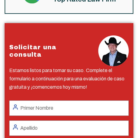
Solicitar una
consulta
Estamos listos para tomar su caso. Complete el
formulario a continuación para una evaluación de caso
gratuita y ¡comencemos hoy mismo!