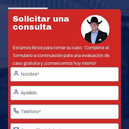
Solicitar una
consulta
Estamos listos para tomar su caso. Complete el
formulario a continuación para una evaluación de
caso gratuita y ¡comencemos hoy mismo!