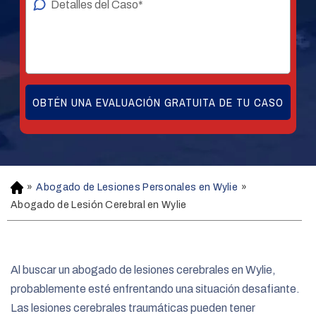
»
Abogado de Lesiones Personales en Wylie
»
H
o
Abogado de Lesión Cerebral en Wylie
m
e
Al buscar un abogado de lesiones cerebrales en Wylie,
probablemente esté enfrentando una situación desafiante.
Las lesiones cerebrales traumáticas pueden tener