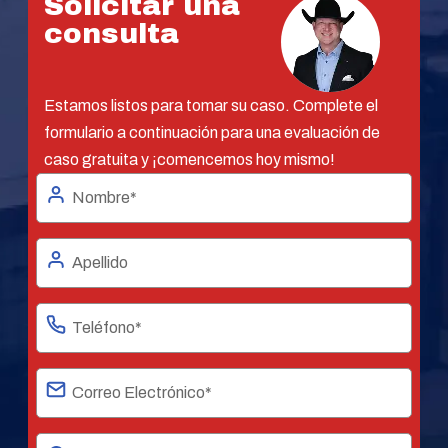
Solicitar una
consulta
Estamos listos para tomar su caso. Complete el
formulario a continuación para una evaluación de
caso gratuita y ¡comencemos hoy mismo!