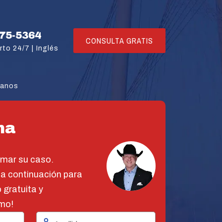
775-5364
CONSULTA GRATIS
rto 24/7 |
Inglés
tanos
na
omar su caso.
 a continuación para
 gratuita y
mo!