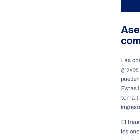
Ase
com
Las con
graves 
pueden 
Estas l
toma ti
ingreso
El trau
lesione