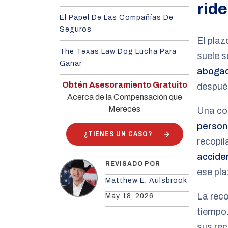
rid
El Papel De Las Compañías De
Seguros
El plaz
The Texas Law Dog Lucha Para
suele s
Ganar
abogad
Obtén Asesoramiento Gratuito
después
Acerca de la Compensación que
Mereces
Una con
person
¿TIENES UN CASO?
recopil
accide
REVISADO POR
ese pla
Matthew E. Aulsbrook
La reco
May 18, 2026
tiempo.
sus re