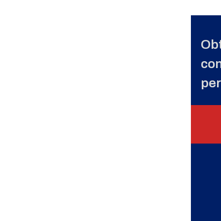
Obt
con
per