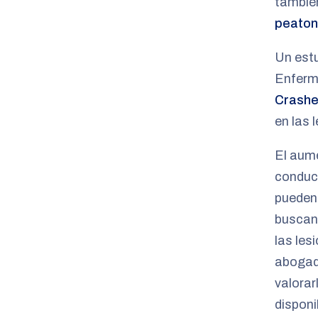
también
peato
Un estu
Enferm
Crash
en las 
El aum
conduct
pueden 
buscan 
las les
abogad
valorar
disponi