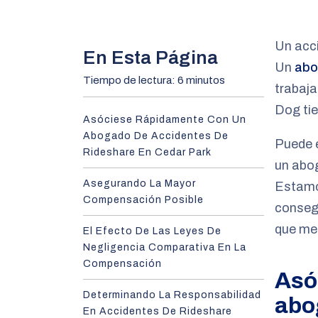
m
e
Un acc
En Esta Página
Un
abo
Tiempo de lectura: 6 minutos
trabaja
Dog tie
Asóciese Rápidamente Con Un
Abogado De Accidentes De
Puede e
Rideshare En Cedar Park
un abog
Asegurando La Mayor
Estamos
Compensación Posible
consegu
que me
El Efecto De Las Leyes De
Negligencia Comparativa En La
Compensación
Asó
Determinando La Responsabilidad
abo
En Accidentes De Rideshare