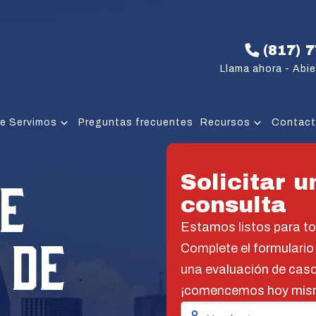
(817) 
Llama ahora - Abie
e Servimos
Preguntas frecuentes
Recursos
Contac
E
Solicitar u
consulta
Estamos listos para t
 DE
Complete el formulario
una evaluación de caso
¡comencemos hoy mis