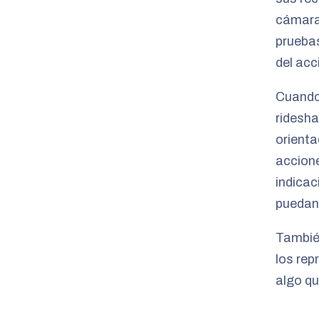
cámaras
pruebas
del acc
Cuando
ridesha
orienta
accion
indicac
puedan 
Tambié
los rep
algo qu