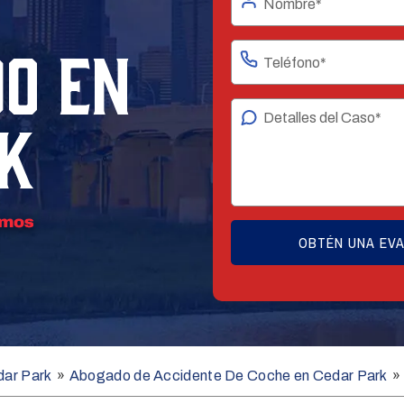
O EN
K
dar Park
»
Abogado de Accidente De Coche en Cedar Park
»