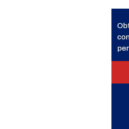
Obt
con
per