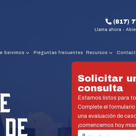
(817) 
Llama ahora - Abie
e Servimos
Preguntas frecuentes
Recursos
Contac
Solicitar u
consulta
E
Estamos listos para t
Complete el formulario
 DE
una evaluación de caso
¡comencemos hoy mis