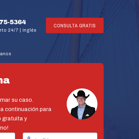
775-5364
CONSULTA GRATIS
rto 24/7 |
Inglés
tanos
na
omar su caso.
 a continuación para
 gratuita y
mo!