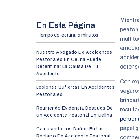
m
e
Mientra
En Esta Página
peatona
Tiempo de lectura: 6 minutos
multitu
emocio
Nuestro Abogado De Accidentes
acciden
Peatonales En Celina Puede
defenso
Determinar La Causa De Tu
Accidente
Con exp
Lesiones Sufiertas En Accidentes
seguro
Peatonales
brindar
Reuniendo Evidencia Después De
resulta
Un Accidente Peatonal En Celina
persona
papel 
Calculando Los Daños En Un
Reclamo De Accidente Peatonal
compen