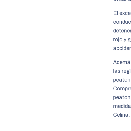
El exce
conduc
detener
rojo y 
accide
Además
las reg
peatone
Compre
peatona
medidas
Celina.