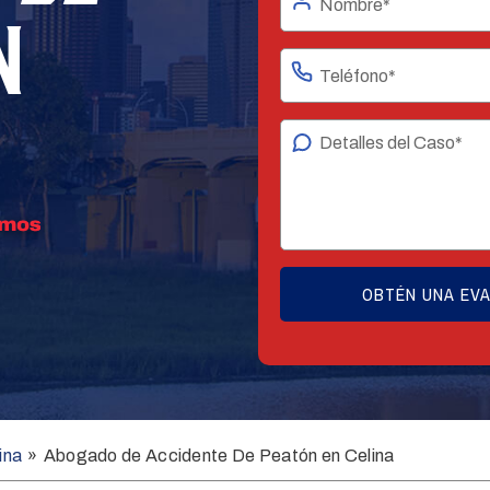
N
ina
»
Abogado de Accidente De Peatón en Celina