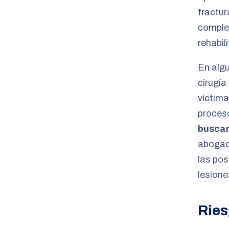
fractur
complej
rehabil
En alg
cirugía
víctima
proceso
buscar
abogad
las pos
lesione
Ries