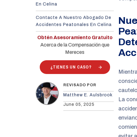
En Celina
Contacte A Nuestro Abogado De
Nue
Accidentes Peatonales En Celina
Pea
Obtén Asesoramiento Gratuito
Det
Acerca de la Compensación que
Acc
Mereces
¿TIENES UN CASO?
Mientra
conscie
REVISADO POR
cautelo
Matthew E. Aulsbrook
La cond
June 05, 2025
acciden
enviand
comiend
evitar 