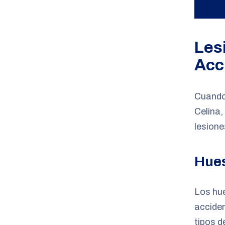
Les
Acc
Cuando 
Celina,
lesione
Hue
Los hu
acciden
tipos d