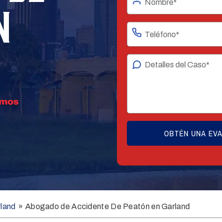
N
land
»
Abogado de Accidente De Peatón en Garland