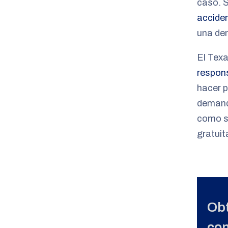
caso. 
accide
una de
El Tex
respon
hacer 
demanda
como s
gratuit
Obt
con