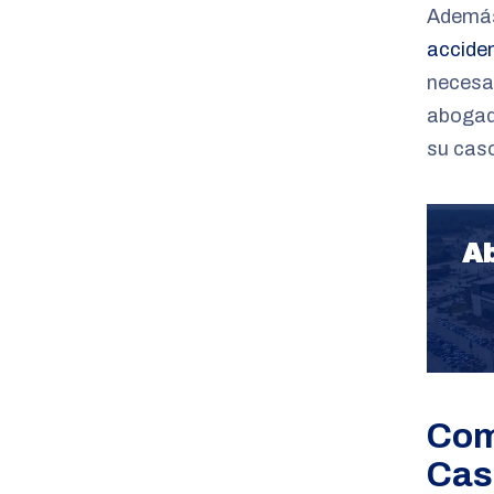
Además
accide
necesar
abogado
su caso
Ab
Com
Cas