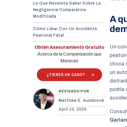
Lo Que Necesita Saber Sobre La
Negligencia Comparativa
Modificada
A q
dem
Cómo Lidiar Con Un Accidente
Peatonal Fatal
Un cond
Obtén Asesoramiento Gratuito
Acerca de la Compensación que
peatona
Mereces
choca s
un auto
¿TIENES UN CASO?
distraí
podría 
REVISADO POR
acciden
Matthew E. Aulsbrook
April 10, 2025
Consul
Garla