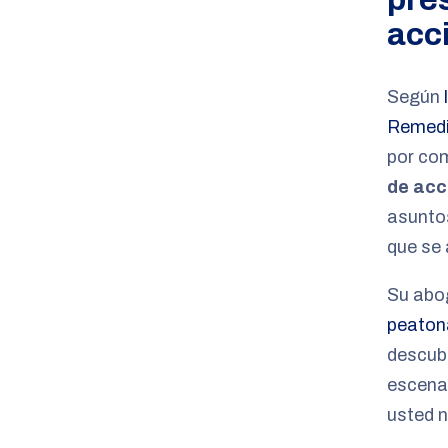
acc
Según
Remedi
por co
de acc
asunto
que se 
Su abo
peaton
descubr
escena 
usted n