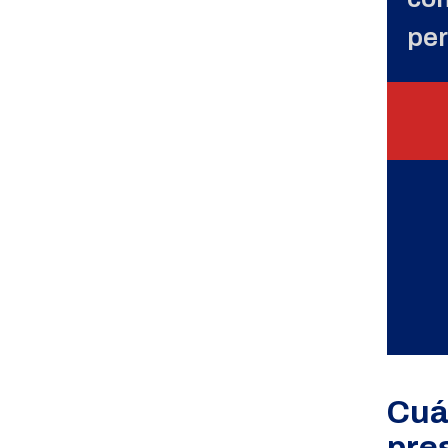
per
Cuá
pre