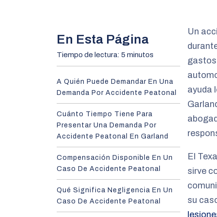
m
e
Un acci
En Esta Página
durant
Tiempo de lectura: 5 minutos
gastos 
automov
A Quién Puede Demandar En Una
ayuda 
Demanda Por Accidente Peatonal
Garland
Cuánto Tiempo Tiene Para
abogad
Presentar Una Demanda Por
respon
Accidente Peatonal En Garland
El Tex
Compensación Disponible En Un
Caso De Accidente Peatonal
sirve c
comuni
Qué Significa Negligencia En Un
su cas
Caso De Accidente Peatonal
lesione