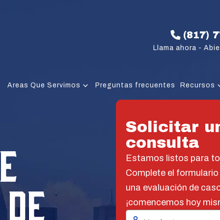
(817) 
Llama ahora - Abie
Areas Que Servimos
Preguntas frecuentes
Recursos
Solicitar u
consulta
E
Estamos listos para t
Complete el formulario
 DE
una evaluación de caso
¡comencemos hoy mis