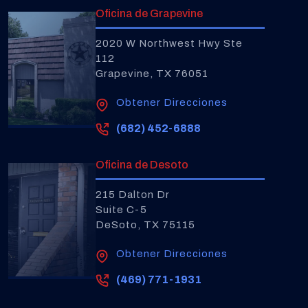
Oficina de Grapevine
2020 W Northwest Hwy Ste
112
Grapevine, TX 76051
Obtener Direcciones
(682) 452-6888
Oficina de Desoto
215 Dalton Dr
Suite C-5
DeSoto, TX 75115
Obtener Direcciones
(469) 771-1931