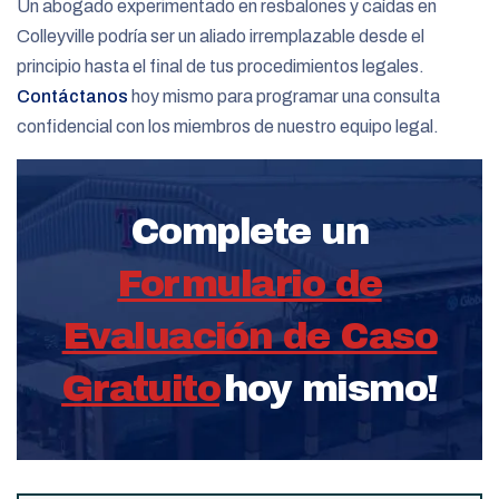
Un abogado experimentado en resbalones y caídas en
Colleyville podría ser un aliado irremplazable desde el
principio hasta el final de tus procedimientos legales.
Contáctanos
hoy mismo para programar una consulta
confidencial con los miembros de nuestro equipo legal.
Complete un
Formulario de
Evaluación de Caso
Gratuito
hoy mismo!