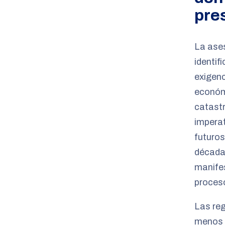
pre
La ases
identif
exigen
económ
catastr
impera
futuros
décadas
manifes
proceso
Las re
menos g