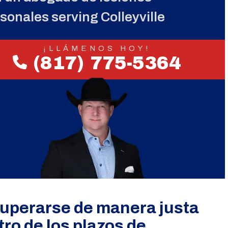
sonales serving Colleyville
¡LLÁMENOS HOY!
(817) 775-5364
uperarse de manera justa
ro de los plazos de