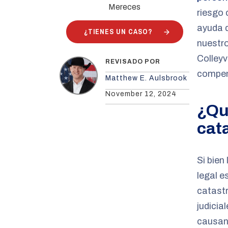
Mereces
riesgo 
ayuda q
¿TIENES UN CASO?
nuestr
Colleyv
REVISADO POR
compen
Matthew E. Aulsbrook
November 12, 2024
¿Qu
cat
Si bien
legal e
catastr
judicia
causan 