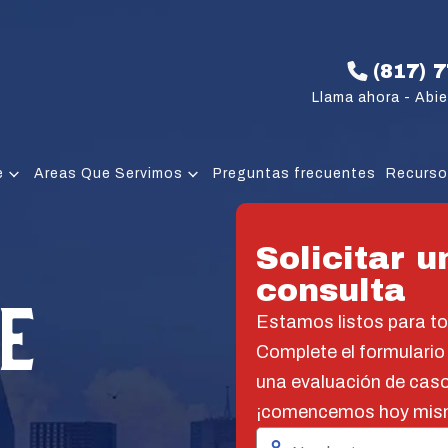
(817) 
Llama ahora - Abie
e
Areas Que Servimos
Preguntas frecuentes
Recurs
Solicitar u
consulta
E
Estamos listos para t
Complete el formulario
una evaluación de caso
¡comencemos hoy mis