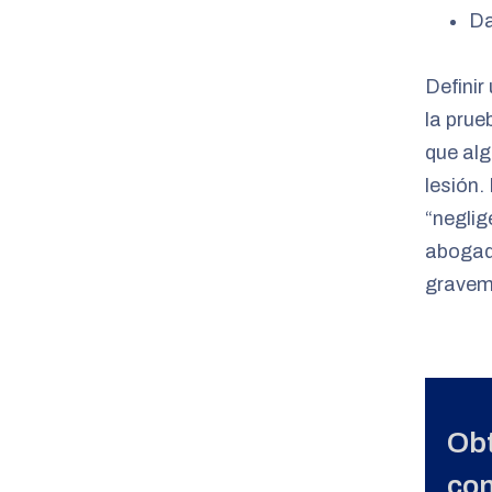
Da
Definir
la prue
que al
lesión.
“neglig
abogado
gravem
Obt
con