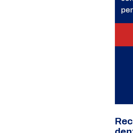
per
Rec
dent