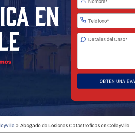
ICA EN
LE
eyville
»
Abogado de Lesiones Catastroficas en Colleyville