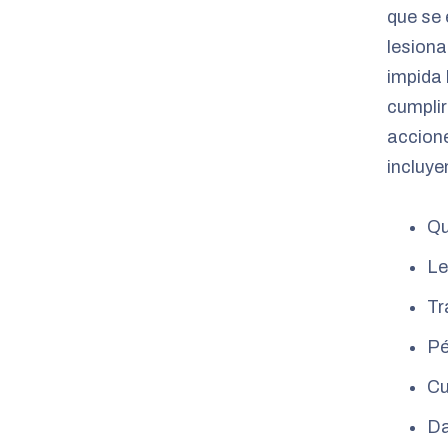
que se 
lesiona
impida 
cumplir
accion
incluye
Qu
Le
Tr
Pé
Cu
Da