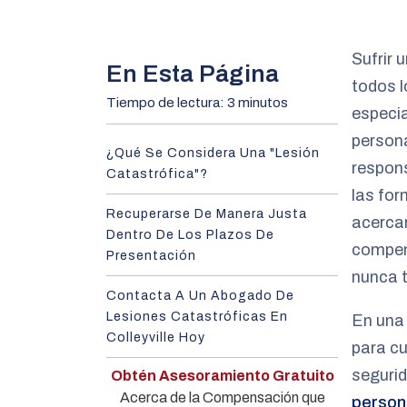
m
e
Sufrir 
En Esta Página
todos l
Tiempo de lectura: 3 minutos
especia
persona
¿Qué Se Considera Una "lesión
respons
Catastrófica"?
las for
Recuperarse De Manera Justa
acercar
Dentro De Los Plazos De
compen
Presentación
nunca t
Contacta A Un Abogado De
Lesiones Catastróficas En
En una 
Colleyville Hoy
para cu
segurid
Obtén Asesoramiento Gratuito
Acerca de la Compensación que
person