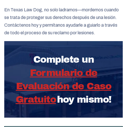
En Texas Law Dog, no solo ladramos—mordemos cuando
se trata de proteger sus derechos después de una lesión.
Contáctenos hoy y permítanos ayudarle a guiarlo a través
de todo el proceso de su reclamo por lesiones.
Complete un
Formulario de
Evaluación de Caso
Gratuito
hoy mismo!