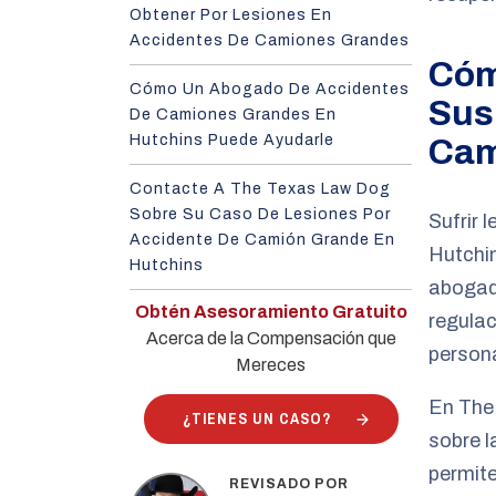
Obtener Por Lesiones En
Accidentes De Camiones Grandes
Cóm
Cómo Un Abogado De Accidentes
Sus
De Camiones Grandes En
Hutchins Puede Ayudarle
Cam
Contacte A The Texas Law Dog
Sobre Su Caso De Lesiones Por
Sufrir 
Accidente De Camión Grande En
Hutchin
Hutchins
abogad
Obtén Asesoramiento Gratuito
regulac
Acerca de la Compensación que
person
Mereces
En The
¿TIENES UN CASO?
sobre l
permite
REVISADO POR