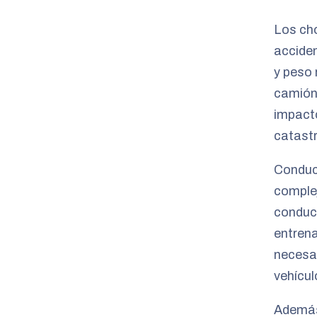
Los ch
acciden
y peso
camión 
impact
catastr
Conduc
complej
conduc
entrena
necesar
vehícul
Además