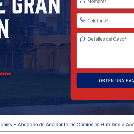
E GRAN
N
tchins
»
Abogado de Accidente De Camión en Hutchins
»
Acc