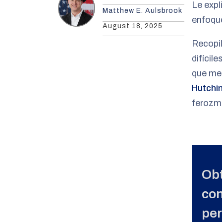
Le exp
Matthew E. Aulsbrook
enfoque
August 18, 2025
Recopi
difícil
que me
Hutchi
ferozm
Obt
con
per