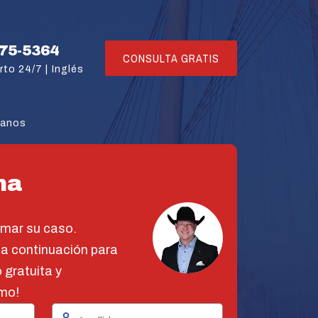
775-5364
CONSULTA GRATIS
rto 24/7 |
Inglés
tanos
na
omar su caso.
 a continuación para
 gratuita y
mo!