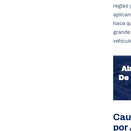
reglas
aplican
hace q
grande
vehícul
Ab
De
Cau
por