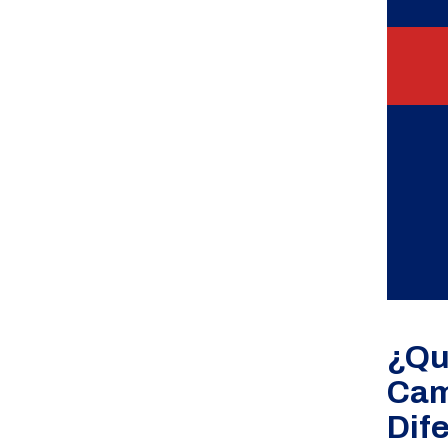
¿Qu
Cam
Dif