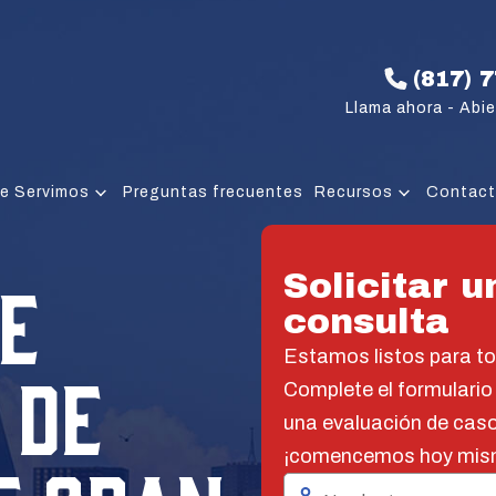
(817) 
Llama ahora - Abie
e Servimos
Preguntas frecuentes
Recursos
Contac
E
Solicitar u
consulta
Estamos listos para t
 DE
Complete el formulario
una evaluación de caso
¡comencemos hoy mis