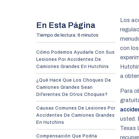
m
e
Los ac
En Esta Página
regulac
Tiempo de lectura: 6 minutos
menudo
con lo
Cómo Podemos Ayudarle Con Sus
experi
Lesiones Por Accidentes De
Hutchin
Camiones Grandes En Hutchins
a obte
¿Qué Hace Que Los Choques De
Camiones Grandes Sean
Para o
Diferentes De Otros Choques?
gratuit
Causas Comunes De Lesiones Por
accide
Accidentes De Camiones Grandes
usted.
En Hutchins
Texas L
Compensación Que Podría
recuper