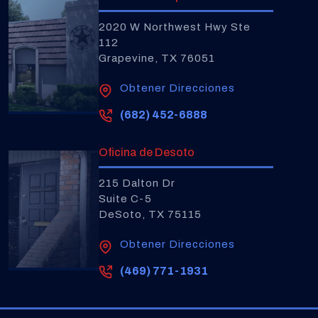
2020 W Northwest Hwy Ste
112
Grapevine, TX 76051
Obtener Direcciones
(682) 452-6888
Oficina de Desoto
215 Dalton Dr
Suite C-5
DeSoto, TX 75115
Obtener Direcciones
(469) 771-1931