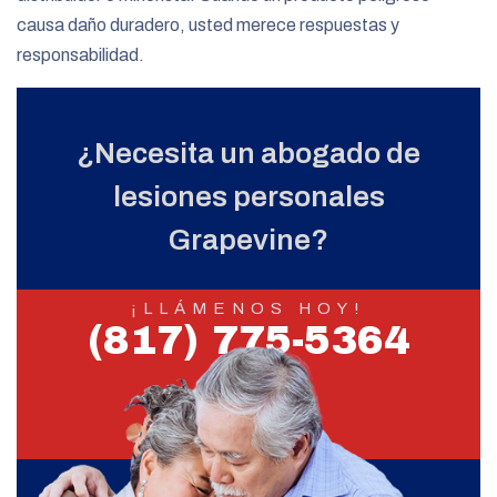
causa daño duradero, usted merece respuestas y
responsabilidad.
¿Necesita un abogado de
lesiones personales
Grapevine?
¡LLÁMENOS HOY!
(817) 775-5364