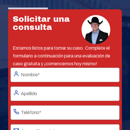
Solicitar una
consulta
Estamos listos para tomar su caso. Complete el
formulario a continuación para una evaluación de
caso gratuita y ¡comencemos hoy mismo!