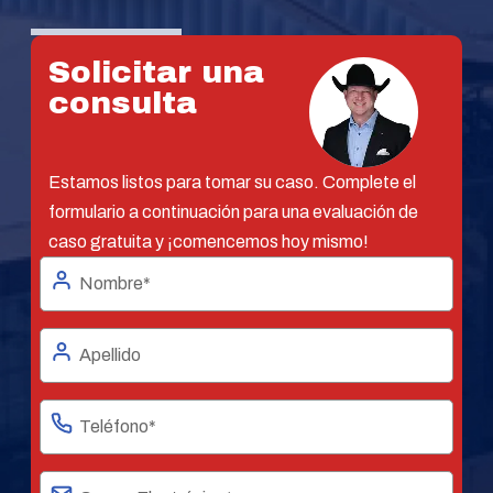
Solicitar una
consulta
Estamos listos para tomar su caso. Complete el
formulario a continuación para una evaluación de
caso gratuita y ¡comencemos hoy mismo!