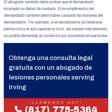
El abogado también debe probar que el demandado
incumplió su deber de cuidado. El incumplimiento del
demandado también debe haber causado las lesiones del
demandante. Por ejemplo, si el demandante ya tenía una
pierna rota y el auto apenas lo tocó, sin causar más lesiones,
no podría demandar al conductor por esa lesión en particular.
Obtenga una consulta legal
gratuita con un abogado de
lesiones personales serving
Irving
¡LLÁMENOS HOY!
(817) 775-5364