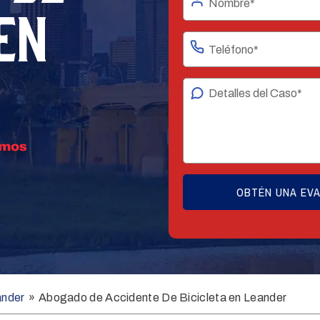
 EN
ander
»
Abogado de Accidente De Bicicleta en Leander