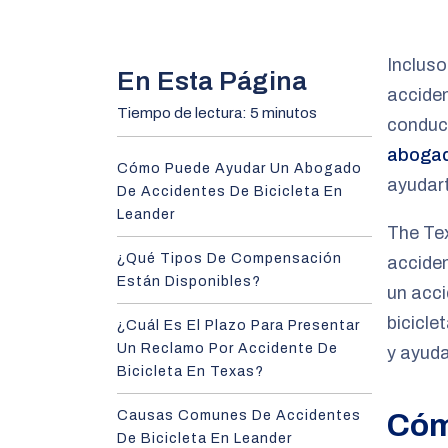
m
e
Incluso
En Esta Página
acciden
Tiempo de lectura: 5 minutos
conduct
abogad
Cómo Puede Ayudar Un Abogado
ayudar
De Accidentes De Bicicleta En
Leander
The Te
¿Qué Tipos De Compensación
acciden
Están Disponibles?
un acci
bicicle
¿Cuál Es El Plazo Para Presentar
Un Reclamo Por Accidente De
y ayud
Bicicleta En Texas?
Causas Comunes De Accidentes
Cóm
De Bicicleta En Leander