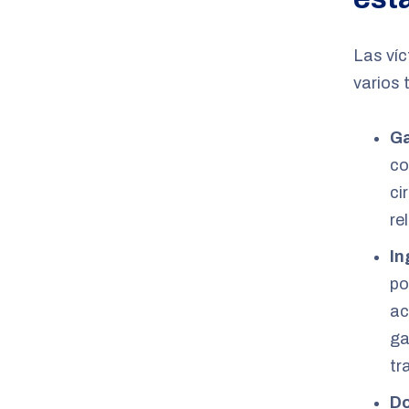
Las víc
varios 
Ga
co
ci
re
In
po
ac
ga
tr
Do