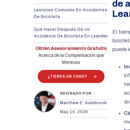
de a
Lesiones Comunes En Accidentes
Lea
De Bicicleta
Qué Hacer Después De Un
El tiem
Accidente De Bicicleta En Leander
bicicle
Obtén Asesoramiento Gratuito
puede i
Acerca de la Compensación que
Mereces
In
in
¿TIENES UN CASO?
ne
ac
REVISADO POR
qu
Matthew E. Aulsbrook
May 14, 2026
Cá
mé