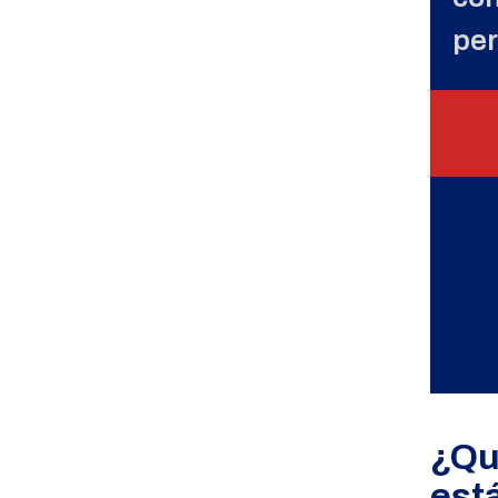
per
¿Qu
est