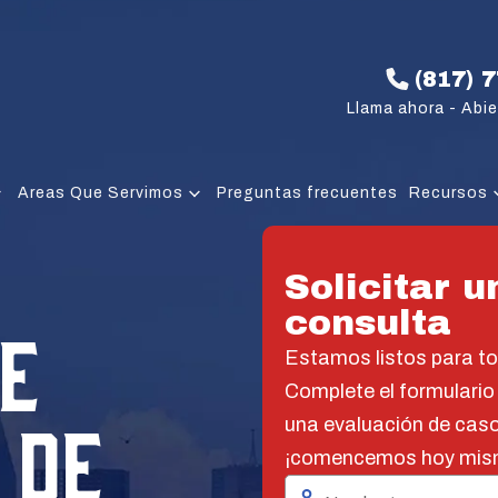
(817) 
Llama ahora - Abie
Areas Que Servimos
Preguntas frecuentes
Recursos
Solicitar u
consulta
E
Estamos listos para t
Complete el formulario
 DE
una evaluación de caso
¡comencemos hoy mis