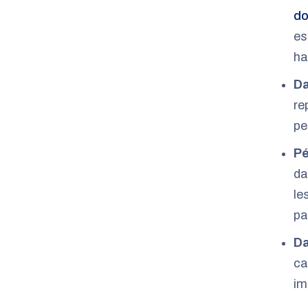
do
es
ha
Da
re
pe
Pé
da
le
pa
Da
ca
im