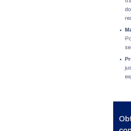
tr
do
re
Ma
Po
se
Pr
ju
ex
Obt
con