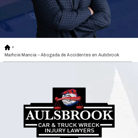
»
H
o
Marhcie Mancia – Abogada de Accidentes en Aulsbrook
m
e