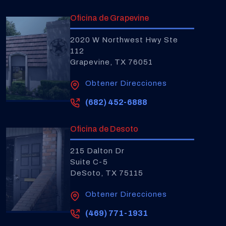
Oficina de Grapevine
2020 W Northwest Hwy Ste
112
Grapevine, TX 76051
Obtener Direcciones
(682) 452-6888
Oficina de Desoto
215 Dalton Dr
Suite C-5
DeSoto, TX 75115
Obtener Direcciones
(469) 771-1931