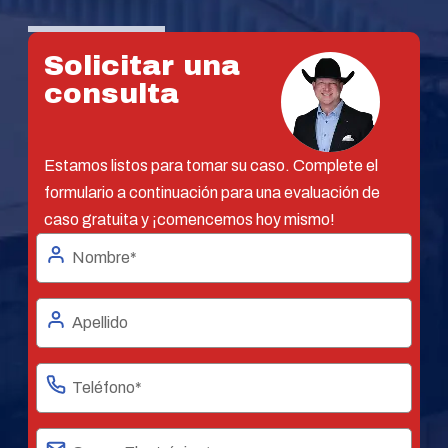
Solicitar una
consulta
Estamos listos para tomar su caso. Complete el
formulario a continuación para una evaluación de
caso gratuita y ¡comencemos hoy mismo!